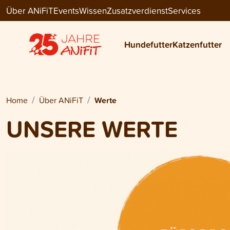
Über ANiFiT
Events
Wissen
Zusatzverdienst
Services
Hundefutter
Katzenfutter
Home
Über ANiFiT
Werte
UNSERE WERTE