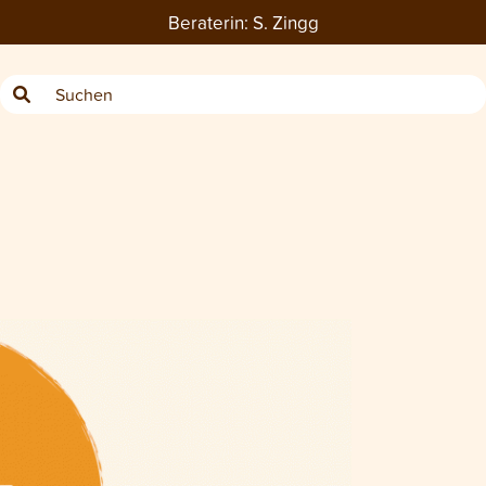
Beraterin:
S. Zingg