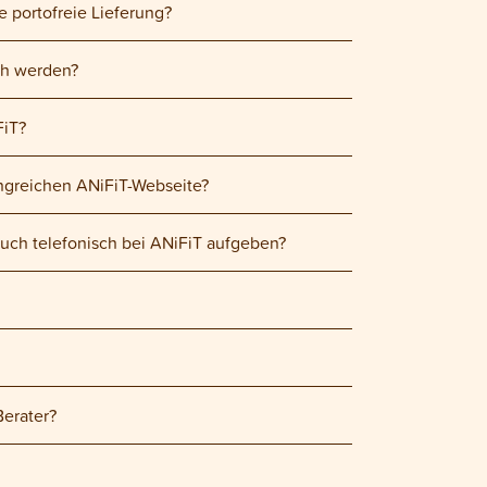
 portofreie Lieferung?
ch werden?
FiT?
angreichen ANiFiT-Webseite?
ch telefonisch bei ANiFiT aufgeben?
Berater?