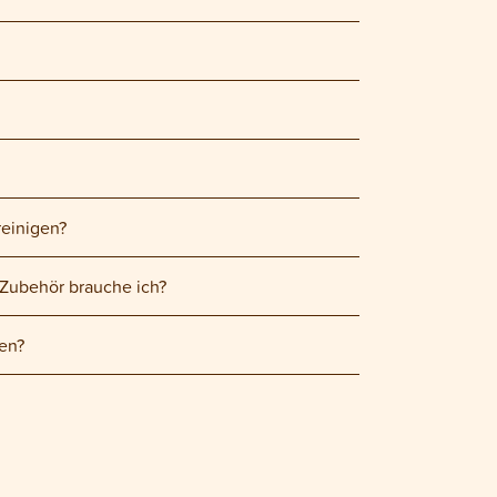
reinigen?
 Zubehör brauche ich?
den?